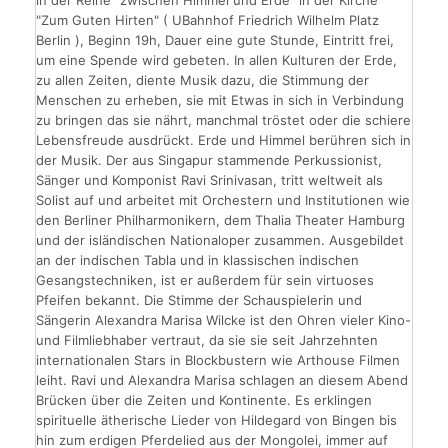
in der Reihe "zwischen Himmel und Erde" in der Kirche
"Zum Guten Hirten" ( UBahnhof Friedrich Wilhelm Platz
Berlin ), Beginn 19h, Dauer eine gute Stunde, Eintritt frei,
um eine Spende wird gebeten. In allen Kulturen der Erde,
zu allen Zeiten, diente Musik dazu, die Stimmung der
Menschen zu erheben, sie mit Etwas in sich in Verbindung
zu bringen das sie nährt, manchmal tröstet oder die schiere
Lebensfreude ausdrückt. Erde und Himmel berühren sich in
der Musik. Der aus Singapur stammende Perkussionist,
Sänger und Komponist Ravi Srinivasan, tritt weltweit als
Solist auf und arbeitet mit Orchestern und Institutionen wie
den Berliner Philharmonikern, dem Thalia Theater Hamburg
und der isländischen Nationaloper zusammen. Ausgebildet
an der indischen Tabla und in klassischen indischen
Gesangstechniken, ist er außerdem für sein ­virtuoses
Pfeifen bekannt. Die Stimme der Schauspielerin und
Sängerin Alexandra Marisa Wilcke ist den Ohren vieler Kino-
und Filmliebhaber vertraut, da sie sie seit Jahrzehnten
internationalen Stars in Blockbustern wie Arthouse Filmen
leiht. Ravi und Alexandra Marisa schlagen an diesem Abend
Brücken über die Zeiten und Kontinente. Es erklingen
spirituelle ätherische Lieder von Hildegard von Bingen bis
hin zum erdigen Pferdelied aus der Mongolei, immer auf