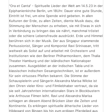
"Ora et Canta“ - Spirituelle Lieder der Welt am 14.5.23 in der
Epiphanienkirche Berlin, um 18Uhr. Dauer eine gute Stunde,
Eintritt ist frei, um eine Spende wird gebeten. In allen
Kulturen der Erde, zu allen Zeiten, diente Musik dazu, die
Stimmung der Menschen zu erheben, sie mit Etwas in sich
in Verbindung zu bringen das sie nährt, manchmal tröstet
oder die schiere Lebensfreude ausdrückt. Erde und Himmel
berühren sich in der Musik. Der aus Singapur stammende
Perkussionist, Sänger und Komponist Ravi Srinivasan, tritt
weltweit als Solist auf und arbeitet mit Orchestern und
Institutionen wie den Berliner Philharmonikern, dem Thalia
Theater Hamburg und der isländischen Nationaloper
zusammen. Ausgebildet an der indischen Tabla und in
klassischen indischen Gesangstechniken, ist er außerdem
für sein ­virtuoses Pfeifen bekannt. Die Stimme der
Schauspielerin und Sängerin Alexandra Marisa Wilcke ist
den Ohren vieler Kino- und Filmliebhaber vertraut, da sie
sie seit Jahrzehnten internationalen Stars in Blockbustern
wie Arthouse Filmen leiht. Ravi und Alexandra Marisa
schlagen an diesem Abend Brücken über die Zeiten und
Kontinente. Es erklingen spirituelle ätherische Lieder von
Hildegard von Bingen bis hin zum erdigen Pferdelied aus