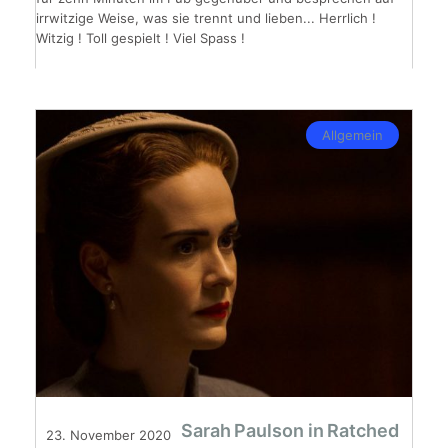
irrwitzige Weise, was sie trennt und lieben... Herrlich !
Witzig ! Toll gespielt ! Viel Spass !
Allgemein
Sarah Paulson in Ratched
23. November 2020