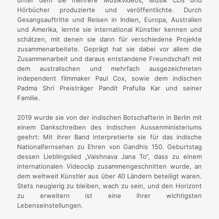
unter dem sie mehrere Musikvideos, Musik CDs und
Hörbücher produzierte und veröffentlichte. Durch
Gesangsauftritte und Reisen in Indien, Europa, Australien
und Amerika, lernte sie international Künstler kennen und
schätzen, mit denen sie dann für verschiedene Projekte
zusammenarbeitete. Geprägt hat sie dabei vor allem die
Zusammenarbeit und daraus entstandene Freundschaft mit
dem australischen und mehrfach ausgezeichneten
independent filmmaker Paul Cox, sowie dem indischen
Padma Shri Preisträger Pandit Prafulla Kar und seiner
Familie.
2019 wurde sie von der indischen Botschafterin in Berlin mit
einem Dankschreiben des indischen Aussenministeriums
geehrt: Mit ihrer Band interpretierte sie für das indische
Nationalfernsehen zu Ehren von Gandhis 150. Geburtstag
dessen Lieblingslied „Vaishnava Jana To“, dass zu einem
internationalen Videoclip zusammengeschnitten wurde, an
dem weltweit Künstler aus über 40 Ländern beteiligt waren.
Stets neugierig zu bleiben, wach zu sein, und den Horizont
zu erweitern ist eine ihrer wichtigsten
Lebenseinstellungen.