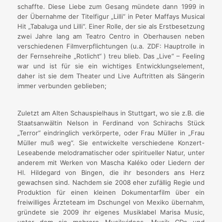
schaffte. Diese Liebe zum Gesang mündete dann 1999 in
der Übernahme der Titelfigur „Lilli“ in Peter Maffays Musical
Hit „Tabaluga und Lilli“. Einer Rolle, der sie als Erstbesetzung
zwei Jahre lang am Teatro Centro in Oberhausen neben
verschiedenen Filmverpflichtungen (u.a. ZDF: Hauptrolle in
der Fernsehreihe „Rotlicht“ ) treu blieb. Das „Live“ – Feeling
war und ist für sie ein wichtiges Entwicklungselement,
daher ist sie dem Theater und Live Auftritten als Sängerin
immer verbunden geblieben;
Zuletzt am Alten Schauspielhaus in Stuttgart, wo sie z.B. die
Staatsanwältin Nelson in Ferdinand von Schirachs Stück
„Terror“ eindringlich verkörperte, oder Frau Müller in „Frau
Müller muß weg“. Sie entwickelte verschiedene Konzert-
Leseabende melodramatischer oder spiritueller Natur, unter
anderem mit Werken von Mascha Kaléko oder Liedern der
Hl. Hildegard von Bingen, die ihr besonders ans Herz
gewachsen sind. Nachdem sie 2008 eher zufällig Regie und
Produktion für einen kleinen Dokumentarfilm über ein
freiwilliges Ärzteteam im Dschungel von Mexiko übernahm,
gründete sie 2009 ihr eigenes Musiklabel Marisa Music,