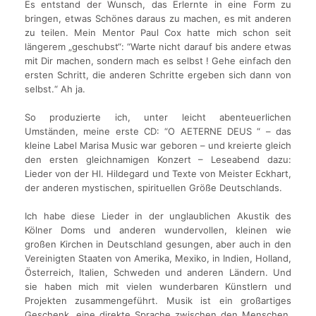
Es entstand der Wunsch, das Erlernte in eine Form zu
bringen, etwas Schönes daraus zu machen, es mit anderen
zu teilen. Mein Mentor Paul Cox hatte mich schon seit
längerem „geschubst“: “Warte nicht darauf bis andere etwas
mit Dir machen, sondern mach es selbst ! Gehe einfach den
ersten Schritt, die anderen Schritte ergeben sich dann von
selbst.“ Ah ja.
So produzierte ich, unter leicht abenteuerlichen
Umständen, meine erste CD: “O AETERNE DEUS “ – das
kleine Label Marisa Music war geboren – und kreierte gleich
den ersten gleichnamigen Konzert – Leseabend dazu:
Lieder von der Hl. Hildegard und Texte von Meister Eckhart,
der anderen mystischen, spirituellen Größe Deutschlands.
Ich habe diese Lieder in der unglaublichen Akustik des
Kölner Doms und anderen wundervollen, kleinen wie
großen Kirchen in Deutschland gesungen, aber auch in den
Vereinigten Staaten von Amerika, Mexiko, in Indien, Holland,
Österreich, Italien, Schweden und anderen Ländern. Und
sie haben mich mit vielen wunderbaren Künstlern und
Projekten zusammengeführt. Musik ist ein großartiges
Geschenk, eine direkte Sprache zwischen den Menschen,