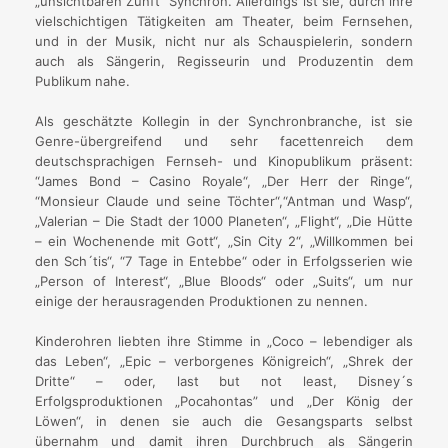
„unsichtbaren Zunft“ Synchron. Allerdings ist sie, durch ihre
vielschichtigen Tätigkeiten am Theater, beim Fernsehen,
und in der Musik, nicht nur als Schauspielerin, sondern
auch als Sängerin, Regisseurin und Produzentin dem
Publikum nahe.
Als geschätzte Kollegin in der Synchronbranche, ist sie
Genre-übergreifend und sehr facettenreich dem
deutschsprachigen Fernseh- und Kinopublikum präsent:
“James Bond – Casino Royale“, „Der Herr der Ringe“,
“Monsieur Claude und seine Töchter“,“Antman und Wasp“,
„Valerian – Die Stadt der 1000 Planeten“, „Flight“, „Die Hütte
– ein Wochenende mit Gott“, „Sin City 2“, „Willkommen bei
den Sch´tis“, “7 Tage in Entebbe“ oder in Erfolgsserien wie
„Person of Interest“, „Blue Bloods“ oder „Suits“, um nur
einige der herausragenden Produktionen zu nennen.
Kinderohren liebten ihre Stimme in „Coco – lebendiger als
das Leben“, „Epic – verborgenes Königreich“, „Shrek der
Dritte“ – oder, last but not least, Disney´s
Erfolgsproduktionen „Pocahontas” und „Der König der
Löwen“, in denen sie auch die Gesangsparts selbst
übernahm und damit ihren Durchbruch als Sängerin