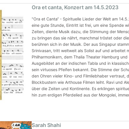
Ora et canta, Konzert am 14.5.2023
"Ora et Canta“ - Spirituelle Lieder der Welt am 14.5
eine gute Stunde, Eintritt ist frei, um eine Spende w
Zeiten, diente Musik dazu, die Stimmung der Mensch
zu bringen das sie nährt, manchmal tröstet oder d
berühren sich in der Musik. Der aus Singapur stam
Srinivasan, tritt weltweit als Solist auf und arbeitet
Philharmonikern, dem Thalia Theater Hamburg und 
Ausgebildet an der indischen Tabla und in klassisc
sein ­virtuoses Pfeifen bekannt. Die Stimme der Sch
den Ohren vieler Kino- und Filmliebhaber vertraut, d
Blockbustern wie Arthouse Filmen leiht. Ravi und 
über die Zeiten und Kontinente. Es erklingen spiritu
hin zum erdigen Pferdelied aus der Mongolei, imme
Sarah Shahi