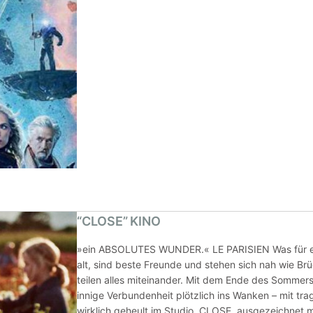
“CLOSE” KINO
»ein ABSOLUTES WUNDER.« LE PARISIEN Was für ein
alt, sind beste Freunde und stehen sich nah wie Brü
teilen alles miteinander. Mit dem Ende des Sommer
innige Verbundenheit plötzlich ins Wanken – mit tr
wirklich geheult im Studio. CLOSE, ausgezeichnet 