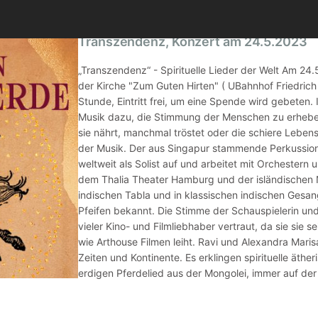
Transzendenz, Konzert am 24.5.2023
„Transzendenz“ - Spirituelle Lieder der Welt Am 24
der Kirche "Zum Guten Hirten" ( UBahnhof Friedrich 
Stunde, Eintritt frei, um eine Spende wird gebeten. I
Musik dazu, die Stimmung der Menschen zu erheben,
sie nährt, manchmal tröstet oder die schiere Leben
der Musik. Der aus Singapur stammende Perkussionis
weltweit als Solist auf und arbeitet mit Orchestern 
dem Thalia Theater Hamburg und der isländischen 
indischen Tabla und in klassischen indischen Gesang
Pfeifen bekannt. Die Stimme der Schauspielerin un
vieler Kino- und Filmliebhaber vertraut, da sie sie s
wie Arthouse Filmen leiht. Ravi und Alexandra Mar
Zeiten und Kontinente. Es erklingen spirituelle äth
erdigen Pferdelied aus der Mongolei, immer auf de