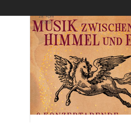
29. April
2023