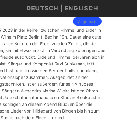
DEUTSCH | ENGLISCH
Allgemein
.5.2023 in der Reihe "zwischen Himmel und Erde" in
Wilhelm Platz Berlin ), Beginn 19h, Dauer eine gute
n allen Kulturen der Erde, zu allen Zeiten, diente
 sie mit Etwas in sich in Verbindung zu bringen das
sfreude ausdrückt. Erde und Himmel berühren sich in
t, Sänger und Komponist Ravi Srinivasan, tritt
und Institutionen wie den Berliner Philharmonikern,
Nationaloper zusammen. Ausgebildet an der
stechniken, ist er außerdem für sein ­virtuoses
d Sängerin Alexandra Marisa Wilcke ist den Ohren
eit Jahrzehnten internationalen Stars in Blockbustern
isa schlagen an diesem Abend Brücken über die
erische Lieder von Hildegard von Bingen bis hin zum
r Suche nach dem Einen Urgrund.